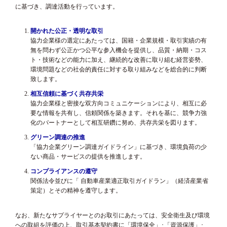
に基づき、調達活動を行っています。
開かれた公正・透明な取引
協力企業様の選定にあたっては、国籍・企業規模・取引実績の有
無を問わず公正かつ公平な参入機会を提供し、品質・納期・コス
ト・技術などの能力に加え、継続的な改善に取り組む経営姿勢、
環境問題などの社会的責任に対する取り組みなどを総合的に判断
致します。
相互信頼に基づく共存共栄
協力企業様と密接な双方向コミュニケーションにより、相互に必
要な情報を共有し、信頼関係を築きます。それを基に、競争力強
化のパートナーとして相互研鑽に努め、共存共栄を図ります。
グリーン調達の推進
「協力企業グリーン調達ガイドライン」に基づき、環境負荷の少
ない商品・サービスの提供を推進します。
コンプライアンスの遵守
関係法令並びに「 自動車産業適正取引ガイドラン」（経済産業省
策定）とその精神を遵守します。
なお、新たなサプライヤーとのお取引にあたっては、安全衛生及び環境
への取組を評価の上、取引基本契約書に「環境保全」･「資源保護」･