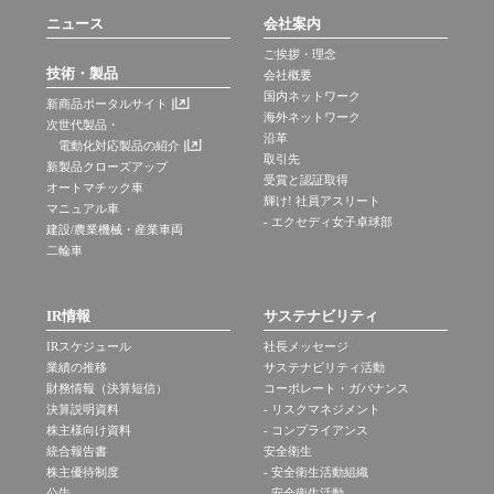
ニュース
会社案内
ご挨拶・理念
技術・製品
会社概要
国内ネットワーク
新商品ポータルサイト
海外ネットワーク
次世代製品・
沿革
電動化対応製品の紹介
取引先
新製品クローズアップ
受賞と認証取得
オートマチック車
輝け! 社員アスリート
マニュアル車
- エクセディ女子卓球部
建設/農業機械・産業車両
二輪車
IR情報
サステナビリティ
IRスケジュール
社長メッセージ
業績の推移
サステナビリティ活動
財務情報（決算短信）
コーポレート・ガバナンス
決算説明資料
- リスクマネジメント
株主様向け資料
- コンプライアンス
統合報告書
安全衛生
株主優待制度
- 安全衛生活動組織
公告
- 安全衛生活動