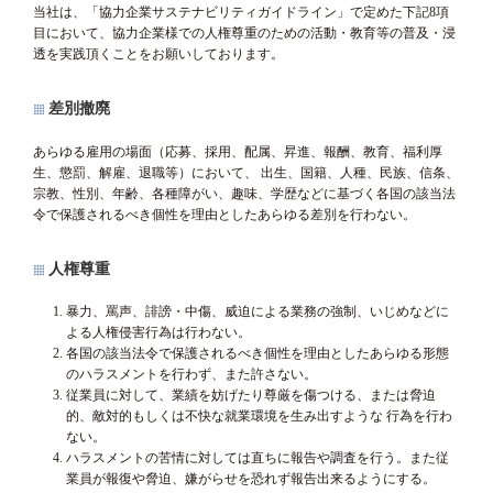
当社は、「協力企業サステナビリティガイドライン」で定めた下記8項
目において、協力企業様での人権尊重のための活動・教育等の普及・浸
透を実践頂くことをお願いしております。
差別撤廃
あらゆる雇用の場面（応募、採用、配属、昇進、報酬、教育、福利厚
生、懲罰、解雇、退職等）において、 出生、国籍、人種、民族、信条、
宗教、性別、年齢、各種障がい、趣味、学歴などに基づく各国の該当法
令で保護されるべき個性を理由としたあらゆる差別を行わない。
人権尊重
暴力、罵声、誹謗・中傷、威迫による業務の強制、いじめなどに
よる人権侵害行為は行わない。
各国の該当法令で保護されるべき個性を理由としたあらゆる形態
のハラスメントを行わず、また許さない。
従業員に対して、業績を妨げたり尊厳を傷つける、または脅迫
的、敵対的もしくは不快な就業環境を生み出すような 行為を行わ
ない。
ハラスメントの苦情に対しては直ちに報告や調査を行う。また従
業員が報復や脅迫、嫌がらせを恐れず報告出来るようにする。