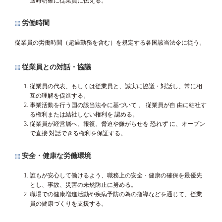
適時明確に従業員に伝える。
労働時間
従業員の労働時間（超過勤務を含む）を規定する各国該当法令に従う。
従業員との対話・協議
従業員の代表、もしくは従業員と、誠実に協議・対話し、常に相
互の理解を促進する。
事業活動を行う国の該当法令に基づいて 、 従業員が自 由に結社す
る権利または結社しない権利を 認める。
従業員が経営層へ、報復、脅迫や嫌がらせを 恐れず に、オープン
で直接 対話できる権利を保証する。
安全・健康な労働環境
誰もが安心して働けるよう、職務上の安全・健康の確保を最優先
とし、事故、災害の未然防止に努める。
職場での健康増進活動や疾病予防の為の指導などを通じて、従業
員の健康づくりを支援する。