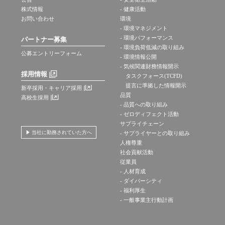
株式情報
- 健康活動
お問い合わせ
環境
- 環境マネジメント
- 環境パフォーマンス
パートナー募集
- 環境負荷低減の取り組み
公募エントリーフォーム
- 環境情報公開
- 気候関連財務情報開示
採用情報
タスクフォース(TCFD)
提言に準拠した情報開示
新卒採用・キャリア採用
品質
高校生採用
- 品質への取り組み
- ゼロディフェクト活動
サプライチェーン
当社に勤務されていた方へ
- サプライヤーとの取り組み
人権尊重
社会貢献活動
従業員
- 人材育成
- ダイバーシティ
- 福利厚生
- 一般事業主行動計画