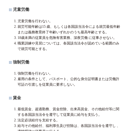
児童労働
児童労働を行わない。
就労可能年齢は15 歳、もしくは各国該当法令による就労最低年齢
または義務教育終了年齢いずれかのうち最高年齢とする。
18歳未満の従業員を危険有害業務、深夜労働 に従事させない。
職業訓練や見習については、各国該当法令が認めている範囲のみ
で就労可能とする。
強制労働
強制労働を行わない。
雇用の条件として、パスポート、公的な身分証明書または労働許
可証の引渡しを従業員に要求しない。
賃金
最低賃金、超過勤務、賃金控除、出来高賃金、その他給付等に関
する各国該当法令を遵守して従業員に給与を支払う。
法定必須給付を支給する。
給与その他給付、福利厚生及び控除は、各国該当法令を遵守し 、