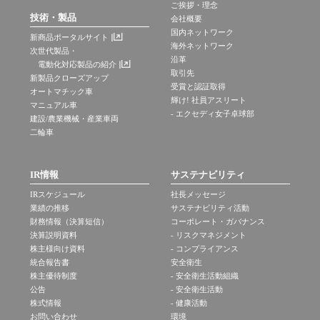
ご挨拶・理念
技術・製品
会社概要
国内ネットワーク
新商品ポータルサイト
海外ネットワーク
次世代製品・
沿革
電動化対応製品の紹介
取引先
新製品クローズアップ
受賞と認証取得
オートマチック車
輝け! 社員アスリート
マニュアル車
- エクセディ女子卓球部
建設/農業機械・産業車両
二輪車
IR情報
サステナビリティ
IRスケジュール
社長メッセージ
業績の推移
サステナビリティ活動
財務情報（決算短信）
コーポレート・ガバナンス
決算説明資料
- リスクマネジメント
株主様向け資料
- コンプライアンス
統合報告書
安全衛生
株主優待制度
- 安全衛生活動組織
公告
- 安全衛生活動
株式情報
- 健康活動
お問い合わせ
環境